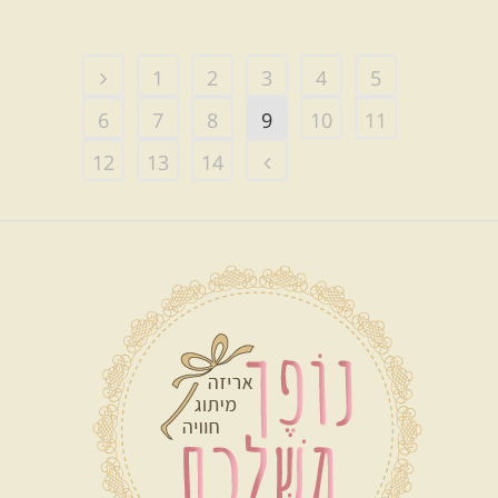
1
2
3
4
5
6
7
8
9
10
11
12
13
14