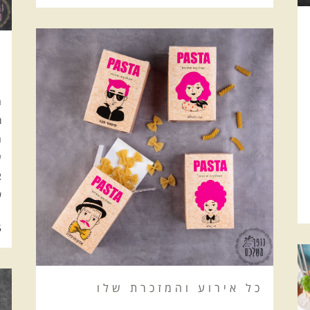
מ
ה
ר
מ
ה
ע
צ
ש
15 
כל אירוע והמזכרת שלו