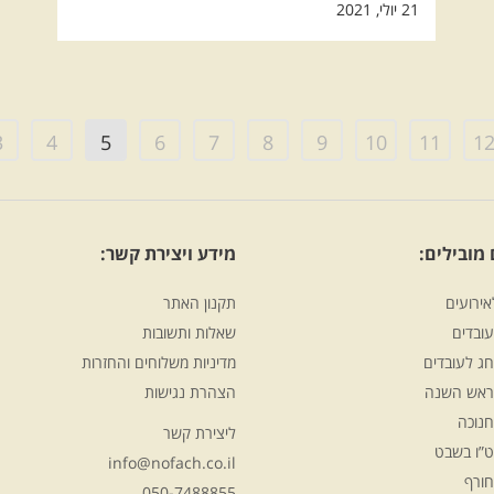
21 יולי, 2021
3
4
5
6
7
8
9
10
11
1
מובילים:
מידע ויצירת קשר:
אירועים
תקנון האתר
ובדים
שאלות ותשובות
ג לעובדים
מדיניות משלוחים והחזרות
ראש השנה
הצהרת נגישות
חנוכה
ליצירת קשר
ט”ו בשבט
info@nofach.co.il
חורף
050-7488855