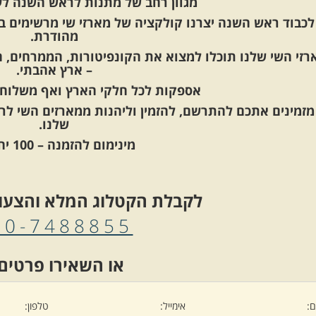
מגוון רחב של
מתנות לראש השנה לעו
לכבוד ראש השנה יצרנו קולקציה של מארזי שי מרשימים
ב
מהודרת.
רזי השי שלנו תוכלו למצוא את הקונפיטורות, הממרחים,
– ארץ אהבתי.
אספקות לכל חלקי הארץ ואף משלוחים
מזמינים אתכם להתרשם, להזמין וליהנות ממארזים השי 
שלנו.
מינימום להזמנה – 100 יחידות
לקבלת הקטלוג המלא והצעו
50-7488855
או השאירו פרטים 
:
אימייל:
טלפון: