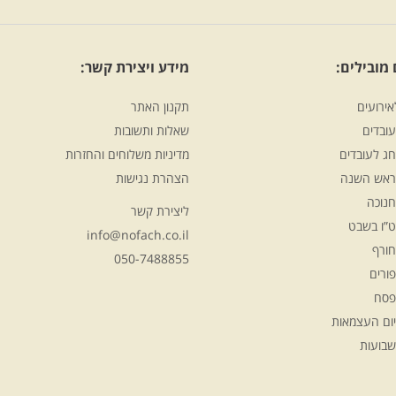
מובילים:
מידע ויצירת קשר:
אירועים
תקנון האתר
ובדים
שאלות ותשובות
ג לעובדים
מדיניות משלוחים והחזרות
ראש השנה
הצהרת נגישות
חנוכה
ליצירת קשר
ט”ו בשבט
info@nofach.co.il
חורף
050-7488855
ורים
פסח
יום העצמאות
שבועות