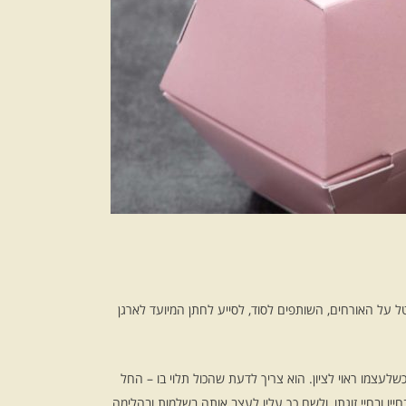
ל על האורחים, השותפים לסוד, לסייע לחתן המיועד לארגן
שלעצמו ראוי לציון. הוא צריך לדעת שהכול תלוי בו – החל
ייו ובחיי זוגתו, ולשם כך עליו לעצב אותה בשלמות ובהלימה