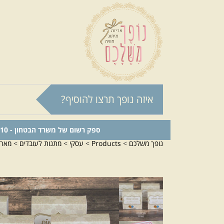
איזה נופך תרצו להוסיף?
ספק רשום של משרד הבטחון - 0011024210
נופך משלכם
>
Products
>
עסקי
>
מתנות לעובדים
>
מארז