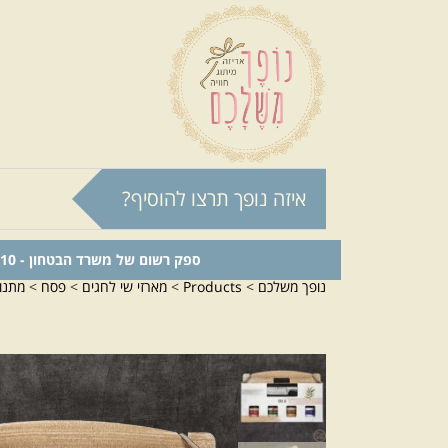
איזה נופך תרצו להוסיף?
ספק רשום של משרד הבטחון - 0011024210
נופך משלכם
>
Products
>
מארזי שי לחגים
>
פסח
>
מתנו