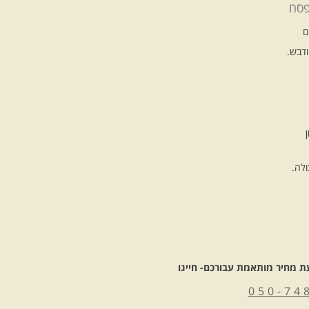
פסח
ם
ודבש.
ולה.
 מחיר מותאמת עבורכם- חייגו
050-74