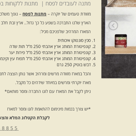
מתנה לעובדים לפסח | מתנות ללקוחות ב
מזוודת טעמים של יוקרה –
מתנות לפסח
– נופך משלכ
הארץ שלנו התברכה בשפע כל כך גדול.. ארץ זבת חלב 
המארז המרהיב שלפניכם מכיל:
סכין סונטוקו איכותית
קונפיטורת המותג ארץ אהבתי 250 מ”ל תות שדה
קונפיטורת המותג ארץ אהבתי 250 מ”ל פירות יער
קונפיטורת המותג ארץ אהבתי 250 מ”ל תפוח עץ וקינמון
דבש בוטיק 250 גרם
והכל במארז מזוודה מרשים ומרהיב אשר נותן הצצה לתכ
מארז יוקרתי ומרשים במיוחד שידהים כל מקבל.
ניתן לקבל את המארז עם לוגו החברה ומסר מותאם*
*יש צורך בכמות מינימום להתאמת לוגו ומסר למארז
לקבלת הקטלוג המלא והצעת
88855