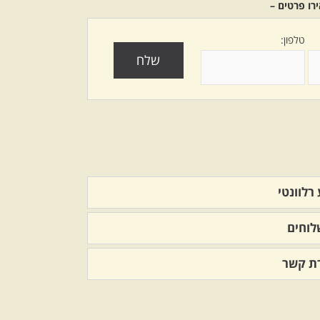
רו פרטים –
טלפון:
רלוונטי
וחים
רת קשר