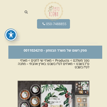
050-7488855
ספק רשום של משרד הבטחון - 0011024210
נופך משלכם
>
Products
>
מארזי שי לחגים
>
מארזי
ט"ו בשבט
>
מארזים לט”ו בשבט: בארץ אהבתי – מתנה
לט”ו בשבט