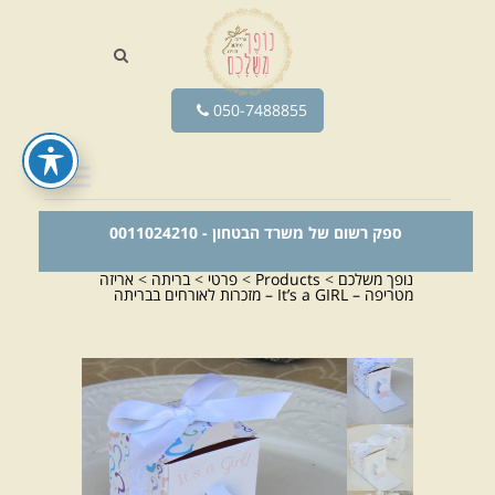
050-7488855
ספק רשום של משרד הבטחון - 0011024210
נופך משלכם
>
Products
>
פרטי
>
בריתה
>
אריזה
מטריפה – It’s a GIRL – מזכרות לאורחים בבריתה