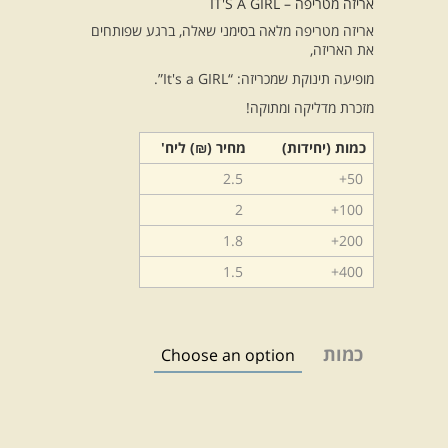
אריזה מטריפה – IT'S A GIRL
אריזה מטריפה מלאה בסימני שאלה, ברגע שפותחים
את האריזה,
מופיעה תינוקת שמכריזה: “It's a GIRL”.
מזכרת מדליקה ומתוקה!
כמות (יחידות)
מחיר (₪) ליח'
2.5
50+
2
100+
1.8
200+
1.5
400+
כמות