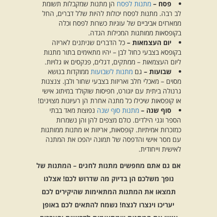
פסח –
מתנות לפסח
הן מתנות שמקבלות תשומת
לב רבה. מתנות לפסח יכולות להיות שלל דברים, החל
ממארזים אביביים של עוגיות כשרות לפסח וכלה
בקופסאות ממותגות המכילות הגדה.
יום העצמאות –
כל הדברים שניתנים לאריזה
בקופסא בצבעי כחול לבן – יהיו מתאימים בתור מתנות
ליום העצמאות – ממתקים, דגלים, פנקסים או גלויות.
שבועות –
גם
מתנות לשבועות
ממוקדות בנושא
מסוים – מאכלי חלב ואריזות בצבעי שחור ולבן. צנצנות
גרנולה ביתית עם יוגורט, חפיסות שוקולד במיתוג אישי
או קופסאות שיכילו כל מתנה אחרת הן רעיונות מצוינים!
סוף שנה –
מתנות סוף שנה
נפוצות מאד בבתי
הספר וגני הילדים. כולם מצפים להן והן נשמרות
כמזכרות אמיתיות. קופסאות, אריזות או מתנות ממותגות
עם מסר אישי והדפסה של תמונה יהפכו את המתנה
לאישית וייחודית.
אם גם אתם מחפשים מתנות לחגים – המתנות של
נופך משלכם הן בדיוק מה שדרוש לכם! אצלנו
תמצאו את המתנות המתאימות שהיקירים לכם
יעריכו וינצרו לנצח! נשמח להתאים לכם באופן