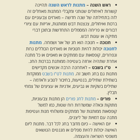
ראש השנה –
מתנות לראש השנה
תהיינה
קשורות לאיחולים שנותני ומקבלי המתנות מאחלים זה
לזה בתחילתה של שנה חדשה – מארזים צבעוניים עם
ברכות ואיחולים, צנצנות דבש ממותגות, אריזות עם ציורי
דבורים או פריחה המסמלים התחדשות ובתוכן דברי
מתיקה או עוגות דבש.
חנוכה –
חנוכה הוא חג של אור ושמחה.
מתנות
לחנוכה
יכולות להיות חנוכיות או מארזים הכוללים נרות
וגפרורים, קופסאות עם ממתקים או מאפים או כל מתנה
אחרת שתהיה ארוזה בעטיפה ממותגת בברכות החג.
ט"ו בשבט –
לאחרונה הרבה אנשים מקדישים
מתנות גם בחג חשוב זה.
מתנות לט"ו בשבט
ממוקדות
בשתילת שתילים, בנטיעות, בחיבור לטבע ולאדמה –
שתילים בשקיות או גביעים, אדניות או עציצים של צמחי
תבלין.
פורים –
מתנות לחג פורים
הן מתנות צבעוניות,
מתוקות וכאלה שמשדרות רוח שטות, כמו למשל
קופסאות ממותגות של ממתקים ומשלוחי מנות ועטיפות
מתנה עם דמויות של ליצנים.
יום האישה – כיום מדובר בחג לכל דבר. מתנות ליום
האישה יכולות להיות ספלים או מגנטים הנושאים
משפטי השראה והעצמה.