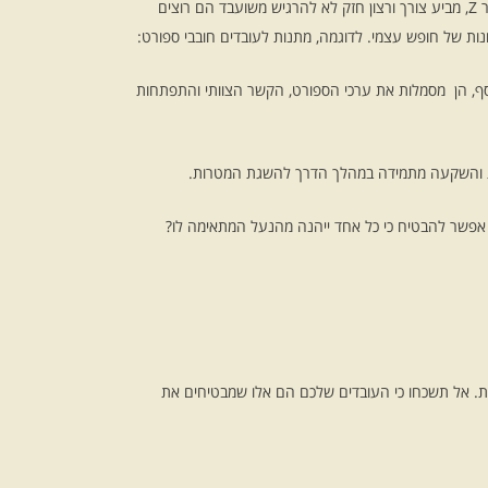
המציאות העובדתית בתחום העבודה השתנתה באופן משמעותי במהלך השנים האחרונות. הדור המודרני של עובדים, הידוע גם כדור הכסף או דור Z, מביע צורך ורצון חזק לא להרגיש משועבד הם רוצים
נות של חופש עצמי. לדוגמה, מתנות לעובדים חובבי ספורט:
וסף, הן מסמלות את ערכי הספורט, הקשר הצוותי והתפתחות
צוות והשקעה מתמידה במהלך הדרך להשגת המטרות.
ך אפשר להבטיח כי כל אחד ייהנה מהנעל המתאימה לו?
רת. אל תשכחו כי העובדים שלכם הם אלו שמבטיחים את