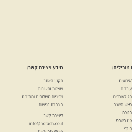
מובילים:
מידע ויצירת קשר:
אירועים
תקנון האתר
ובדים
שאלות ותשובות
ג לעובדים
מדיניות משלוחים והחזרות
ראש השנה
הצהרת נגישות
חנוכה
ליצירת קשר
ט”ו בשבט
info@nofach.co.il
חורף
050-7488855